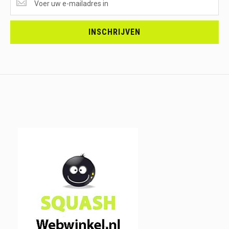
ONTVANGEN?
<br>SCHRIJF
JE
INSCHRIJVEN
IN.....