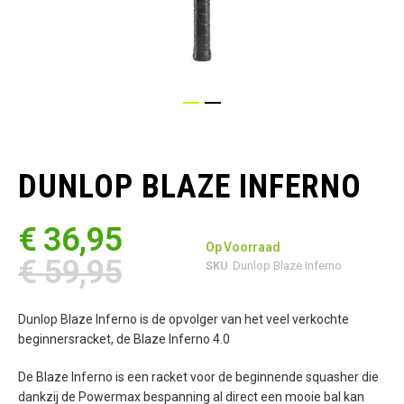
Ga
naar
het
DUNLOP BLAZE INFERNO
begin
van
de
€ 36,95
afbeeldingen-
Op Voorraad
gallerij
€ 59,95
SKU
Dunlop Blaze Inferno
Dunlop Blaze Inferno is de opvolger van het veel verkochte
beginnersracket, de Blaze Inferno 4.0
De Blaze Inferno is een racket voor de beginnende squasher die
dankzij de Powermax bespanning al direct een mooie bal kan