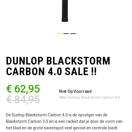
Ga
naar
het
DUNLOP BLACKSTORM
begin
van
CARBON 4.0 SALE !!
de
afbeeldingen-
gallerij
€ 62,95
Niet Op Voorraad
€ 84,95
SKU
Dunlop Blackstorm Carbon 4.0
De Dunlop Blackstorm Carbon 4.0 is de opvolger van de
Blackstorm Carbon 3.0 en is een racket dat je door de vorm van
het blad en de grote sweetspot veel gevoel en controle biedt.