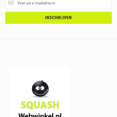
ONTVANGEN?
<br>SCHRIJF
JE
INSCHRIJVEN
IN.....