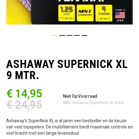
Ga
naar
het
ASHAWAY SUPERNICK XL
begin
van
9 MTR.
de
afbeeldingen-
gallerij
€ 14,95
Niet Op Voorraad
€ 24,95
SKU
Ashaway SuperNick XL 9 mtr.
Ashaway's SuperNick XL is al jaren een bestseller en de keuze
van veel topspelers. De multifilament biedt maximale controle en
veel kracht met een lange levensduur.