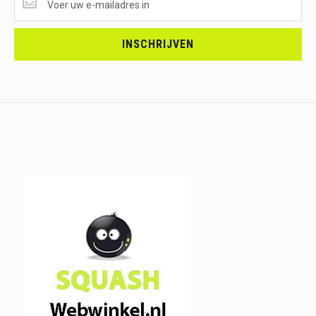
ONTVANGEN?
<br>SCHRIJF
JE
INSCHRIJVEN
IN.....