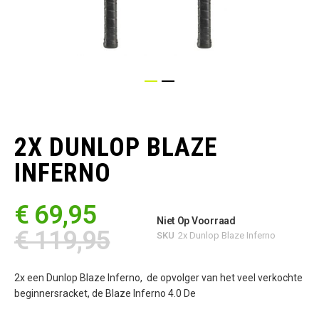
Ga
naar
het
2X DUNLOP BLAZE
begin
van
INFERNO
de
afbeeldingen-
gallerij
€ 69,95
Niet Op Voorraad
€ 119,95
SKU
2x Dunlop Blaze Inferno
2x een Dunlop Blaze Inferno, de opvolger van het veel verkochte
beginnersracket, de Blaze Inferno 4.0 De