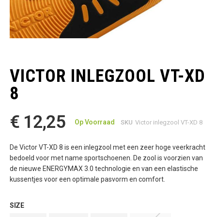
Ga
naar
het
VICTOR INLEGZOOL VT-XD
begin
van
8
de
afbeeldingen-
gallerij
€ 12,25
Op Voorraad
SKU
Victor inlegzool VT-XD 8
De Victor VT-XD 8 is een inlegzool met een zeer hoge veerkracht
bedoeld voor met name sportschoenen. De zool is voorzien van
de nieuwe ENERGYMAX 3.0 technologie en van een elastische
kussentjes voor een optimale pasvorm en comfort.
SIZE