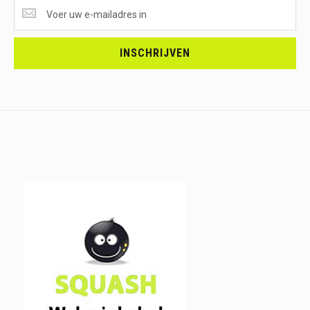
SUPERAANBIEDINGEN
ONTVANGEN?
<br>SCHRIJF
JE
INSCHRIJVEN
IN.....