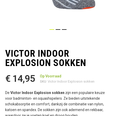
Ga
naar
het
VICTOR INDOOR
begin
van
EXPLOSION SOKKEN
de
afbeeldingen-
gallerij
€ 14,95
Op Voorraad
SKU
Victor Indoor Explosion sokken
De
Victor Indoor Explosion sokken
zijn een populaire keuze
voor badminton- en squashspelers. Ze bieden uitstekende
schokabsorptie en comfort, dankzij de combinatie van nylon,
katoen en spandex. De sokken zijn ook ademend en rekbaar,
waardoor ze je voeten koel en droog houden.