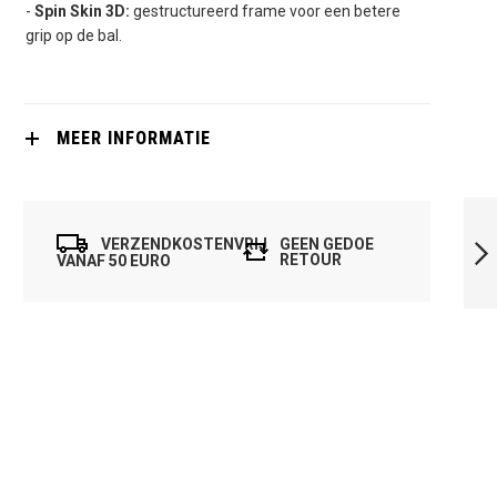
-
Spin Skin 3D:
gestructureerd frame voor een betere
grip op de bal.
MEER INFORMATIE
TECNIFIBRE WALL
MASTER 360
VERZENDKOSTENVRIJ
GEEN GEDOE
RETOUR
VANAF 50 EURO
VOLGENDE