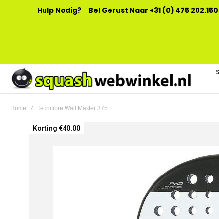
Hulp Nodig?
Bel Gerust Naar +31 (0) 475 202.150
Home
Tecnifibre Wall Master 375
Ga
Korting €40,00
naar
het
einde
van
de
afbeeldingen-
gallerij