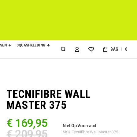
SEN
SQUASHKLEDING
BAG
0
ACCOUNT
TECNIFIBRE WALL
MASTER 375
€ 169,95
Niet Op Voorraad
€ 209,95
SKU
Tecnifibre Wall Master 375