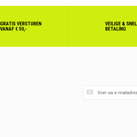
GRATIS VERSTUREN
VEILIGE & SNE
VANAF € 50,-
BETALING
SUPERAANBIEDINGEN
ONTVANGEN?
<br>SCHRIJF
JE
IN.....