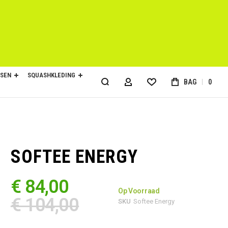
SEN
SQUASHKLEDING
BAG
0
ACCOUNT
SOFTEE ENERGY
€ 84,00
Op Voorraad
€ 104,00
SKU
Softee Energy