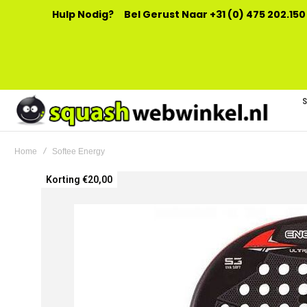
Hulp Nodig?
Bel Gerust Naar +31 (0) 475 202.150
Home
Softee Energy
Ga
Korting €20,00
naar
het
einde
van
de
afbeeldingen-
gallerij