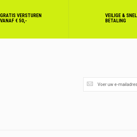
GRATIS VERSTUREN
VEILIGE & SNE
VANAF € 50,-
BETALING
SUPERAANBIEDINGEN
ONTVANGEN?
<br>SCHRIJF
JE
IN.....