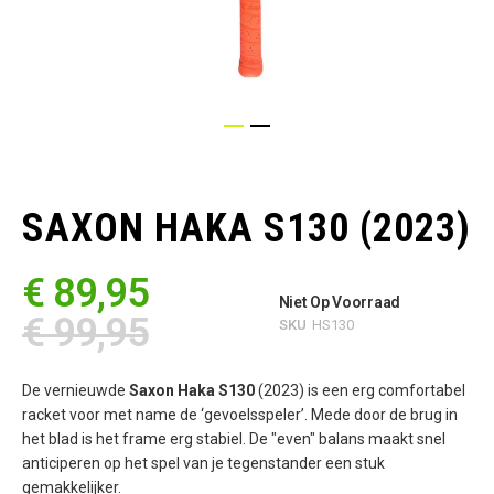
Ga
naar
het
SAXON HAKA S130 (2023)
begin
van
de
€ 89,95
afbeeldingen-
Niet Op Voorraad
gallerij
€ 99,95
SKU
HS130
De vernieuwde
Saxon Haka S130
(2023) is een erg comfortabel
racket voor met name de ‘gevoelsspeler’. Mede door de brug in
het blad is het frame erg stabiel. De "even" balans maakt snel
anticiperen op het spel van je tegenstander een stuk
gemakkelijker.