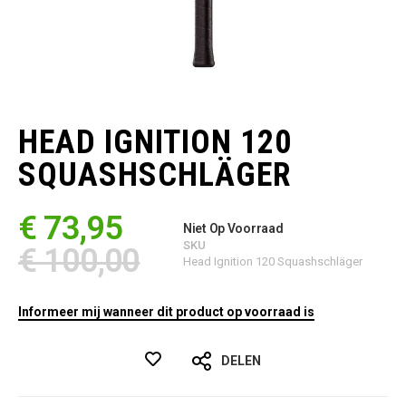
Ga
naar
het
HEAD IGNITION 120
begin
van
SQUASHSCHLÄGER
de
afbeeldingen-
gallerij
€ 73,95
Niet Op Voorraad
SKU
€ 100,00
Head Ignition 120 Squashschläger
Informeer mij wanneer dit product op voorraad is
DELEN