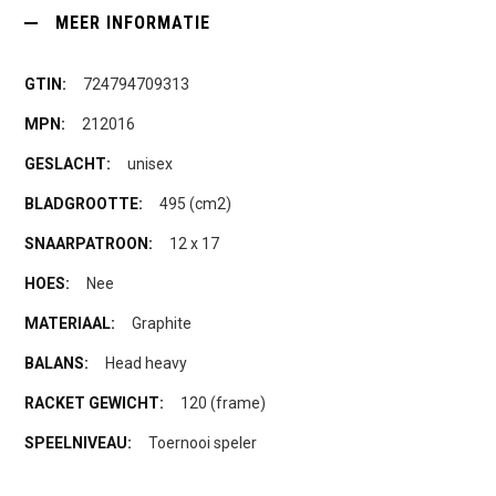
MEER INFORMATIE
724794709313
212016
unisex
495 (cm2)
12 x 17
Nee
Graphite
Head heavy
120 (frame)
Toernooi speler