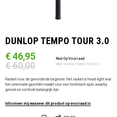
Ga
naar
het
DUNLOP TEMPO TOUR 3.0
begin
van
de
€ 46,95
afbeeldingen-
Niet Op Voorraad
gallerij
€ 60,00
SKU
Dunlop Tempo Tour 3.0
Racket voor de gevorderde beginner. Het racket is head-light wat
het uitermate geschikt maakt voor een technisch spel, waarbij
gevoel en controle belangrijk zijn.
Informeer mij wanneer dit product op voorraad is